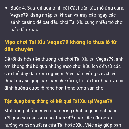
Bước 4: Sau khi quá trình cài đặt hoàn tất, mở ứng dụng
Vegas79, đăng nhập tài khoản và truy cập ngay các
sảnh casino để bắt đầu chơi Tài Xỉu cùng nhiều trò chơi
hấp dẫn khác.
Mẹo chơi Tài Xỉu Vegas79 không lo thua lỗ từ
dân chuyên
Để tối đa hóa tiền thưởng khi chơi Tài Xỉu tại Vegas79, anh
em không thể bỏ qua những mẹo chơi hữu ích đến từ các
cao thủ dày dạn kinh nghiệm. Việc nắm vững các chiến
thuật này sẽ giúp bạn hạn chế rủi ro, tối ưu lợi nhuận và có
định hướng cược rõ ràng hơn trong từng ván chơi.
Tận dụng bảng thống kê kết quả Tài Xỉu tại Vegas79
Một trong những mẹo quan trọng nhất là quan sát bảng
kết quả của các ván chơi trước để nhận diện được xu
hướng và xác suất ra cửa Tài hoặc Xỉu. Việc này giúp bạn