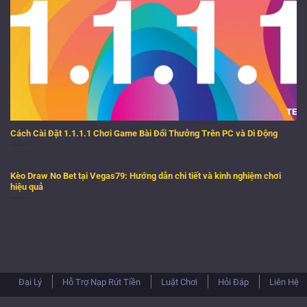
Cách Cài Đặt 1.1.1.1 Chơi Game Bài Đổi Thưởng Trên PC và Di Động
Kèo Draw No Bet tại Vegas79: Hướng dẫn chi tiết và kinh nghiệm chơi
hiệu quả
Đại Lý
Hỗ Trợ Nạp Rút Tiền
Luật Chơi
Hỏi Đáp
Liên Hệ