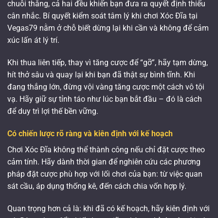
chuỗi thắng, cả hai đều khiến bạn đưa ra quyết định thiếu
cân nhắc. Bí quyết kiểm soát tâm lý khi chơi Xóc Đĩa tại
Vegas79 nằm ở chỗ biết dừng lại khi cần và không để cảm
xúc lấn át lý trí.
Khi thua liên tiếp, thay vì tăng cược để “gỡ”, hãy tạm dừng,
hít thở sâu và quay lại khi bạn đã thật sự bình tĩnh. Khi
đang thắng lớn, đừng vội vàng tăng cược một cách vô tội
vạ. Hãy giữ sự tỉnh táo như lúc bạn bắt đầu – đó là cách
để duy trì lợi thế bền vững.
Có chiến lược rõ ràng và kiên định với kế hoạch
Chơi Xóc Đĩa không thể thành công nếu chỉ đặt cược theo
cảm tính. Hãy dành thời gian để nghiên cứu các phương
pháp đặt cược phù hợp với lối chơi của bạn: từ việc quan
sát cầu, áp dụng thống kê, đến cách chia vốn hợp lý.
Quan trọng hơn cả là: khi đã có kế hoạch, hãy kiên định với