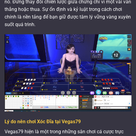
nó. Đừng thay đổi chiến lược giữa chừng chỉ vì một vài ván
thắng hoặc thua. Sự ổn định và kỷ luật trong cách chơi
chính là nền tảng để bạn giữ được tâm lý vững vàng xuyên
suốt quá trình.
Lý do nên chơi Xóc Đĩa tại Vegas79
Vegas79 hiện là một trong những sân chơi cá cược trực