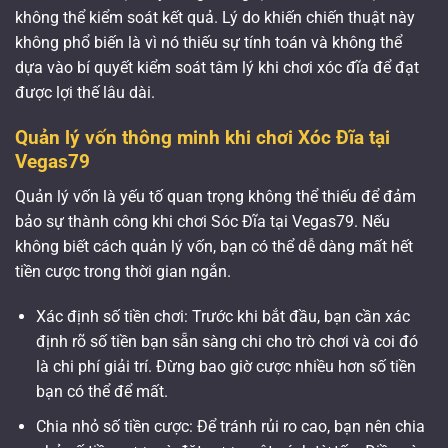
không thể kiểm soát kết quả. Lý do khiến chiến thuật này
không phổ biến là vì nó thiếu sự tính toán và không thể
dựa vào bí quyết kiểm soát tâm lý khi chơi xóc đĩa để đạt
được lợi thế lâu dài.
Quản lý vốn thông minh khi chơi Xóc Đĩa tại
Vegas79
Quản lý vốn là yếu tố quan trọng không thể thiếu để đảm
bảo sự thành công khi chơi Sóc Đĩa tại Vegas79. Nếu
không biết cách quản lý vốn, bạn có thể dễ dàng mất hết
tiền cược trong thời gian ngắn.
Xác định số tiền chơi: Trước khi bắt đầu, bạn cần xác
định rõ số tiền bạn sẵn sàng chi cho trò chơi và coi đó
là chi phí giải trí. Đừng bao giờ cược nhiều hơn số tiền
bạn có thể để mất.
Chia nhỏ số tiền cược: Để tránh rủi ro cao, bạn nên chia