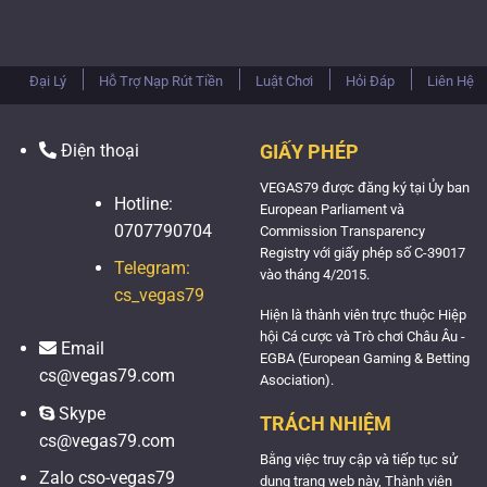
Đại Lý
Hỗ Trợ Nạp Rút Tiền
Luật Chơi
Hỏi Đáp
Liên Hệ
Điện thoại
GIẤY PHÉP
VEGAS79 được đăng ký tại Ủy ban
Hotline:
European Parliament và
0707790704
Commission Transparency
Registry với giấy phép số C-39017
Telegram:
vào tháng 4/2015.
cs_vegas79
Hiện là thành viên trực thuộc Hiệp
hội Cá cược và Trò chơi Châu Âu -
Email
EGBA (European Gaming & Betting
cs@vegas79.com
Asociation).
Skype
TRÁCH NHIỆM
cs@vegas79.com
Bằng việc truy cập và tiếp tục sử
Zalo cso-vegas79
dụng trang web này, Thành viên