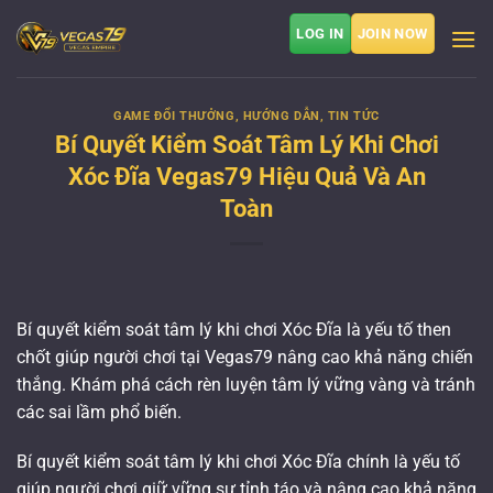
Chuyển
LOG IN
JOIN NOW
đến
nội
dung
GAME ĐỔI THƯỞNG
,
HƯỚNG DẪN
,
TIN TỨC
Bí Quyết Kiểm Soát Tâm Lý Khi Chơi
Xóc Đĩa Vegas79 Hiệu Quả Và An
Toàn
Bí quyết kiểm soát tâm lý khi chơi Xóc Đĩa là yếu tố then
chốt giúp người chơi tại Vegas79 nâng cao khả năng chiến
thắng. Khám phá cách rèn luyện tâm lý vững vàng và tránh
các sai lầm phổ biến.
Bí quyết kiểm soát tâm lý khi chơi Xóc Đĩa chính là yếu tố
giúp người chơi giữ vững sự tỉnh táo và nâng cao khả năng