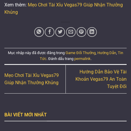
Xem thêm:
Mẹo Chơi Tài Xỉu Vegas79 Giúp Nhận Thưởng
Khủng
Mục nhập này đã được đăng trong
Game Đổi Thưởng
,
Hướng Dẫn
,
Tin
Tức
. Đánh dấu trang
permalink
.
Hướng Dẫn Bảo Vệ Tài
Mẹo Chơi Tài Xỉu Vegas79
Khoản Vegas79 An Toàn
Giúp Nhận Thưởng Khủng
Tuyệt Đối
BÀI VIẾT MỚI NHẤT