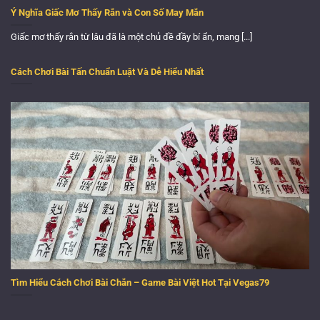
Ý Nghĩa Giấc Mơ Thấy Rắn và Con Số May Mắn
Giấc mơ thấy rắn từ lâu đã là một chủ đề đầy bí ẩn, mang [...]
Cách Chơi Bài Tấn Chuẩn Luật Và Dễ Hiểu Nhất
Tìm Hiểu Cách Chơi Bài Chắn – Game Bài Việt Hot Tại Vegas79