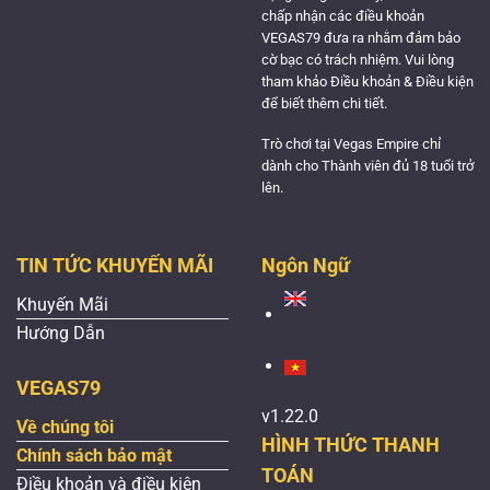
chấp nhận các điều khoản
VEGAS79 đưa ra nhằm đảm bảo
cờ bạc có trách nhiệm. Vui lòng
tham khảo Điều khoản & Điều kiện
để biết thêm chi tiết.
Trò chơi tại Vegas Empire chỉ
dành cho Thành viên đủ 18 tuổi trở
lên.
TIN TỨC KHUYẾN MÃI
Ngôn Ngữ
Khuyến Mãi
Hướng Dẫn
VEGAS79
v1.22.0
Về chúng tôi
HÌNH THỨC THANH
Chính sách bảo mật
TOÁN
Điều khoản và điều kiện