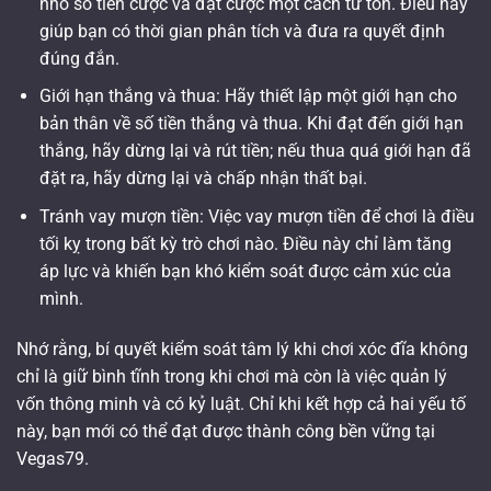
nhỏ số tiền cược và đặt cược một cách từ tốn. Điều này
giúp bạn có thời gian phân tích và đưa ra quyết định
đúng đắn.
Giới hạn thắng và thua: Hãy thiết lập một giới hạn cho
bản thân về số tiền thắng và thua. Khi đạt đến giới hạn
thắng, hãy dừng lại và rút tiền; nếu thua quá giới hạn đã
đặt ra, hãy dừng lại và chấp nhận thất bại.
Tránh vay mượn tiền: Việc vay mượn tiền để chơi là điều
tối kỵ trong bất kỳ trò chơi nào. Điều này chỉ làm tăng
áp lực và khiến bạn khó kiểm soát được cảm xúc của
mình.
Nhớ rằng, bí quyết kiểm soát tâm lý khi chơi xóc đĩa không
chỉ là giữ bình tĩnh trong khi chơi mà còn là việc quản lý
vốn thông minh và có kỷ luật. Chỉ khi kết hợp cả hai yếu tố
này, bạn mới có thể đạt được thành công bền vững tại
Vegas79.