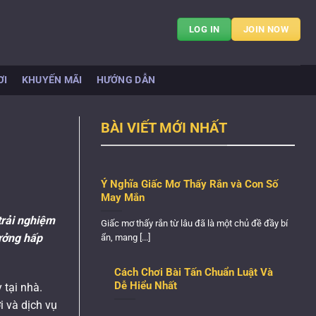
LOG IN
JOIN NOW
ƠI
KHUYẾN MÃI
HƯỚNG DẪN
BÀI VIẾT MỚI NHẤT
Ý Nghĩa Giấc Mơ Thấy Rắn và Con Số
May Mắn
trải nghiệm
Giấc mơ thấy rắn từ lâu đã là một chủ đề đầy bí
ưởng hấp
ẩn, mang [...]
Cách Chơi Bài Tấn Chuẩn Luật Và
Dễ Hiểu Nhất
 tại nhà.
i và dịch vụ