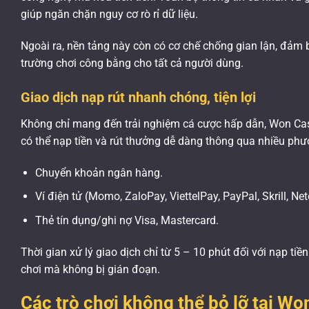
giúp ngăn chặn nguy cơ rò rỉ dữ liệu.
Ngoài ra, nền tảng này còn có cơ chế chống gian lận, đảm
trường chơi công bằng cho tất cả người dùng.
Giao dịch nạp rút nhanh chóng, tiện lợi
Không chỉ mang đến trải nghiệm cá cược hấp dẫn, Won Cas
có thể nạp tiền và rút thưởng dễ dàng thông qua nhiều ph
Chuyển khoản ngân hàng.
Ví điện tử (Momo, ZaloPay, ViettelPay, PayPal, Skrill, Netell
Thẻ tín dụng/ghi nợ Visa, Mastercard.
Thời gian xử lý giao dịch chỉ từ 5 – 10 phút đối với nạp tiền
chơi mà không bị gián đoạn.
Các trò chơi không thể bỏ lỡ tại W