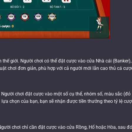
ên thế giới. Người chơi có thể đặt cược vào cửa Nhà cái (Banker)
 luật chơi đơn giản, phù hợp với cả người mới lẫn cao thủ cá cượ
t. Người chơi đặt cược vào một số cụ thể, nhóm số, màu sắc (đỏ
i lựa chọn của bạn, bạn sẽ nhận được tiền thưởng theo tỷ lệ cượ
Người chơi chỉ cần đặt cược vào cửa Rồng, Hổ hoặc Hòa, sau đ