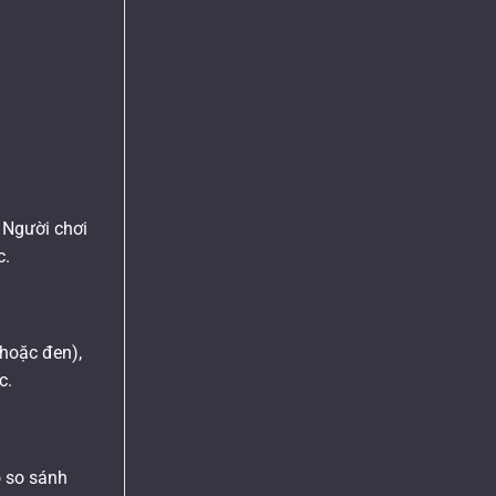
, Người chơi
c.
 hoặc đen),
c.
ó so sánh