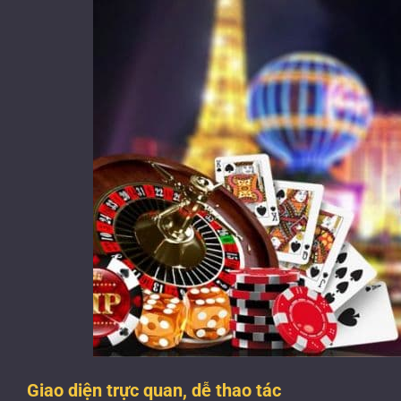
Giao diện trực quan, dễ thao tác