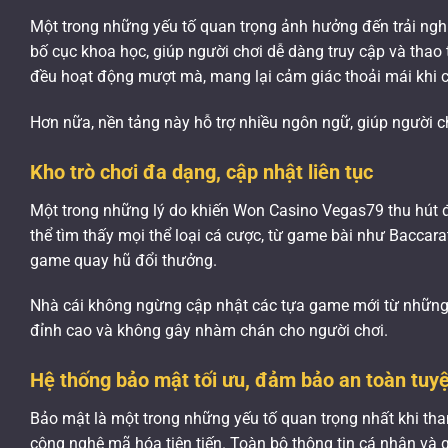
Một trong những yếu tố quan trọng ảnh hưởng đến trải ngh
bố cục khoa học, giúp người chơi dễ dàng truy cập và thao 
đều hoạt động mượt mà, mang lại cảm giác thoải mái khi c
Hơn nữa, nền tảng này hỗ trợ nhiều ngôn ngữ, giúp người ch
Kho trò chơi đa dạng, cập nhật liên tục
Một trong những lý do khiến Won Casino Vegas79 thu hút đ
thể tìm thấy mọi thể loại cá cược, từ game bài như Baccara
game quay hũ đổi thưởng.
Nhà cái không ngừng cập nhật các tựa game mới từ những n
đỉnh cao và không gây nhàm chán cho người chơi.
Hệ thống bảo mật tối ưu, đảm bảo an toàn tuyệ
Bảo mật là một trong những yếu tố quan trọng nhất khi t
công nghệ mã hóa tiên tiến. Toàn bộ thông tin cá nhân và 