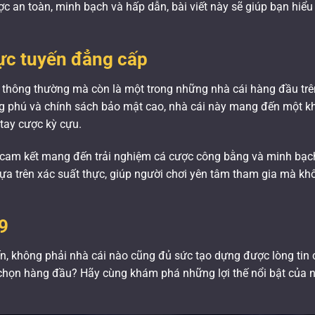
 an toàn, minh bạch và hấp dẫn, bài viết này sẽ giúp bạn hiểu
ực tuyến đẳng cấp
thông thường mà còn là một trong những nhà cái hàng đầu trên
ng phú và chính sách bảo mật cao, nhà cái này mang đến một k
 tay cược kỳ cựu.
am kết mang đến trải nghiệm cá cược công bằng và minh bạch
ựa trên xác suất thực, giúp người chơi yên tâm tham gia mà khô
9
uyến, không phải nhà cái nào cũng đủ sức tạo dựng được lòng tin
 chọn hàng đầu? Hãy cùng khám phá những lợi thế nổi bật của 