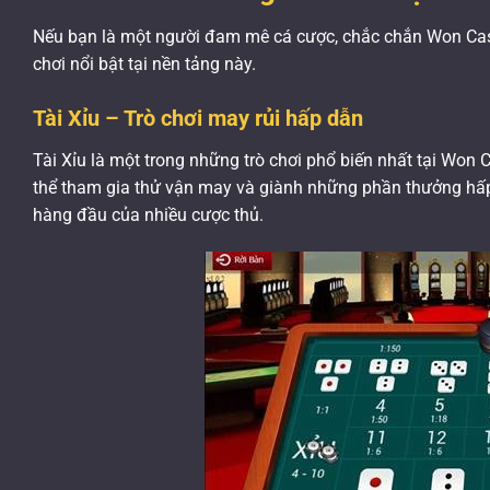
Nếu bạn là một người đam mê cá cược, chắc chắn Won Cas
chơi nổi bật tại nền tảng này.
Tài Xỉu – Trò chơi may rủi hấp dẫn
Tài Xỉu là một trong những trò chơi phổ biến nhất tại Won
thể tham gia thử vận may và giành những phần thưởng hấp d
hàng đầu của nhiều cược thủ.