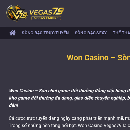
Chuyển
đến
nội
dung
SÒNG BẠC TRỰC TUYẾN
SÒNG BẠC SEXY
THỂ TH
Won Casino – Sòn
Won Casino – Sân chơi game đổi thưởng đẳng cấp hàng đầ
kho game đổi thưởng đa dạng, giao diện chuyên nghiệp, b
dẫn!
Cá cược trực tuyến đang ngày càng phát triển mạnh mẽ, man
Trong số những nền tảng nổi bật, Won Casino Vegas79 là cá