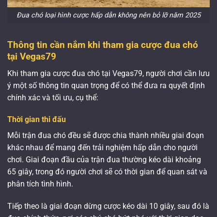
Đua chó loại hình cược hấp dẫn không nên bỏ lỡ năm 2025
Thông tin cần nắm khi tham gia cược đua chó
tại Vegas79
Khi tham gia cược đua chó tại Vegas79, người chơi cần lưu
ý một số thông tin quan trọng để có thể đưa ra quyết định
chính xác và tối ưu, cụ thể:
Thời gian thi đấu
Mỗi trận đua chó đều sẽ được chia thành nhiều giai đoạn
khác nhau để mang đến trải nghiệm hấp dẫn cho người
chơi. Giai đoạn đầu của trận đua thường kéo dài khoảng
65 giây, trong đó người chơi sẽ có thời gian để quan sát và
phân tích tình hình.
Tiếp theo là giai đoạn dừng cược kéo dài 10 giây, sau đó là