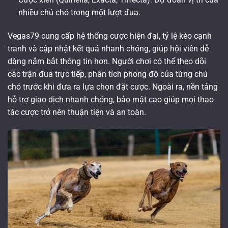
nhiều chú chó trong một lượt đua.
Vegas79 cung cấp hệ thống cược hiện đại, tỷ lệ kèo cạnh
tranh và cập nhật kết quả nhanh chóng, giúp hội viên dễ
dàng nắm bắt thông tin hơn. Người chơi có thể theo dõi
các trận đua trực tiếp, phân tích phong độ của từng chú
chó trước khi đưa ra lựa chọn đặt cược. Ngoài ra, nền tảng
hỗ trợ giao dịch nhanh chóng, bảo mật cao giúp mọi thao
tác cược trở nên thuận tiện và an toàn.