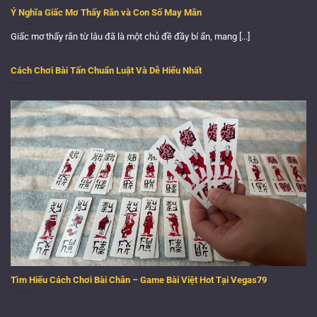
Ý Nghĩa Giấc Mơ Thấy Rắn và Con Số May Mắn
Giấc mơ thấy rắn từ lâu đã là một chủ đề đầy bí ẩn, mang [...]
Cách Chơi Bài Tấn Chuẩn Luật Và Dễ Hiểu Nhất
Tìm Hiểu Cách Chơi Bài Chắn – Game Bài Việt Hot Tại Vegas79