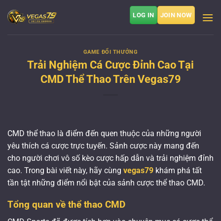
Chuyển
LOG IN
JOIN NOW
đến
nội
dung
GAME ĐỔI THƯỞNG
Trải Nghiệm Cá Cược Đỉnh Cao Tại
CMD Thể Thao Trên Vegas79
CMD thể thao là điểm đến quen thuộc của những người
yêu thích cá cược trực tuyến. Sảnh cược này mang đến
cho người chơi vô số kèo cược hấp dẫn và trải nghiệm đỉnh
cao. Trong bài viết này, hãy cùng
vegas79
khám phá tất
tần tật những điểm nổi bật của sảnh cược thể thao CMD.
Tổng quan về thể thao CMD