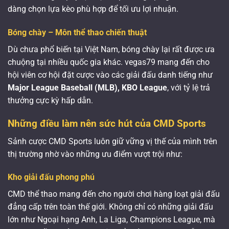
dàng chọn lựa kèo phù hợp để tối ưu lợi nhuận.
Bóng chày – Môn thể thao chiến thuật
Dù chưa phổ biến tại Việt Nam, bóng chày lại rất được ưa
chuộng tại nhiều quốc gia khác. vegas79 mang đến cho
hội viên cơ hội đặt cược vào các giải đấu danh tiếng như
Major League Baseball (MLB), KBO League
, với tỷ lệ trả
thưởng cực kỳ hấp dẫn.
Những điều làm nên sức hút của CMD Sports
Sảnh cược CMD Sports luôn giữ vững vị thế của mình trên
thị trường nhờ vào những ưu điểm vượt trội như:
Kho giải đấu phong phú
CMD thể thao mang đến cho người chơi hàng loạt giải đấu
đẳng cấp trên toàn thế giới. Không chỉ có những giải đấu
lớn như Ngoại hạng Anh, La Liga, Champions League, mà