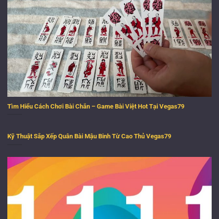
Tìm Hiểu Cách Chơi Bài Chắn – Game Bài Việt Hot Tại Vegas79
Kỹ Thuật Sắp Xếp Quân Bài Mậu Binh Từ Cao Thủ Vegas79