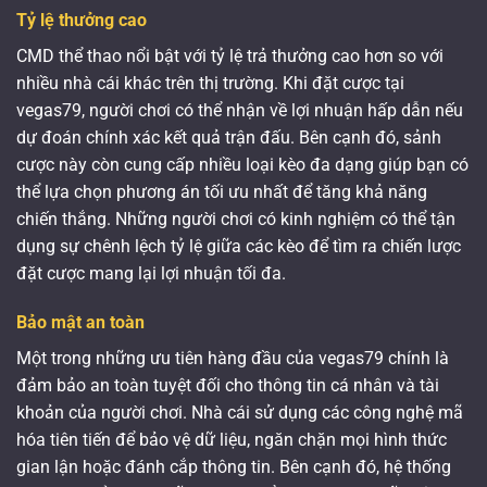
Tỷ lệ thưởng cao
CMD thể thao nổi bật với tỷ lệ trả thưởng cao hơn so với
nhiều nhà cái khác trên thị trường. Khi đặt cược tại
vegas79, người chơi có thể nhận về lợi nhuận hấp dẫn nếu
dự đoán chính xác kết quả trận đấu. Bên cạnh đó, sảnh
cược này còn cung cấp nhiều loại kèo đa dạng giúp bạn có
thể lựa chọn phương án tối ưu nhất để tăng khả năng
chiến thắng. Những người chơi có kinh nghiệm có thể tận
dụng sự chênh lệch tỷ lệ giữa các kèo để tìm ra chiến lược
đặt cược mang lại lợi nhuận tối đa.
Bảo mật an toàn
Một trong những ưu tiên hàng đầu của vegas79 chính là
đảm bảo an toàn tuyệt đối cho thông tin cá nhân và tài
khoản của người chơi. Nhà cái sử dụng các công nghệ mã
hóa tiên tiến để bảo vệ dữ liệu, ngăn chặn mọi hình thức
gian lận hoặc đánh cắp thông tin. Bên cạnh đó, hệ thống