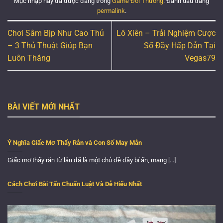
Mục nhập này đã được đăng trong
Game Đổi Thưởng
. Đánh dấu trang
permalink
.
Chơi Sâm Bịp Như Cao Thủ
Lô Xiên – Trải Nghiệm Cược
– 3 Thủ Thuật Giúp Bạn
Số Đầy Hấp Dẫn Tại
Luôn Thắng
Vegas79
BÀI VIẾT MỚI NHẤT
Ý Nghĩa Giấc Mơ Thấy Rắn và Con Số May Mắn
Giấc mơ thấy rắn từ lâu đã là một chủ đề đầy bí ẩn, mang [...]
Cách Chơi Bài Tấn Chuẩn Luật Và Dễ Hiểu Nhất