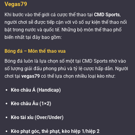
Vegas79
Khi bước vào thế giới cá cược thể thao tại
CMD Sports
,
người chơi sẽ được tiếp cận với vô số sự kiện thể thao nổi
bật trong nước và quốc tế. Những bộ môn thể thao phổ
biến nhất tại đây bao gồm:
Bóng đá – Môn thể thao vua
Bóng đá luôn là lựa chọn số một tại CMD Sports nhờ vào
số lượng giải đấu phong phú và tỷ lệ cược hấp dẫn. Người
chơi tại
vegas79
có thể lựa chọn nhiều loại kèo như:
Kèo châu Á (Handicap)
Kèo châu Âu (1×2)
Kèo tài xỉu (Over/Under)
Kèo phạt góc, thẻ phạt, kèo hiệp 1/hiệp 2